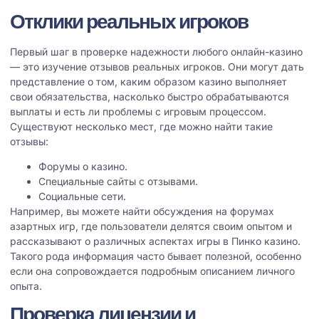
Отклики реальных игроков
Первый шаг в проверке надежности любого онлайн-казино
— это изучение отзывов реальных игроков. Они могут дать
представление о том, каким образом казино выполняет
свои обязательства, насколько быстро обрабатываются
выплаты и есть ли проблемы с игровым процессом.
Существуют несколько мест, где можно найти такие
отзывы:
Форумы о казино.
Специальные сайты с отзывами.
Социальные сети.
Например, вы можете найти обсуждения на форумах
азартных игр, где пользователи делятся своим опытом и
рассказывают о различных аспектах игры в Пинко казино.
Такого рода информация часто бывает полезной, особенно
если она сопровождается подробным описанием личного
опыта.
Проверка лицензии и