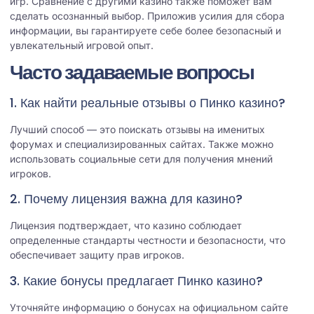
игр. Сравнение с другими казино также поможет вам
сделать осознанный выбор. Приложив усилия для сбора
информации, вы гарантируете себе более безопасный и
увлекательный игровой опыт.
Часто задаваемые вопросы
1. Как найти реальные отзывы о Пинко казино?
Лучший способ — это поискать отзывы на именитых
форумах и специализированных сайтах. Также можно
использовать социальные сети для получения мнений
игроков.
2. Почему лицензия важна для казино?
Лицензия подтверждает, что казино соблюдает
определенные стандарты честности и безопасности, что
обеспечивает защиту прав игроков.
3. Какие бонусы предлагает Пинко казино?
Уточняйте информацию о бонусах на официальном сайте