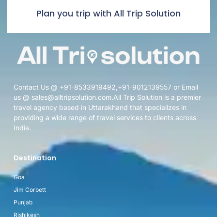
Plan you trip with All Trip Solution
Contact Us @ +91-8533919492,+91-9012139557 or Email
us @ sales@alltripsolution.com.All Trip Solution is a premier
travel agency based in Uttarakhand that specializes in
providing a wide range of travel services to clients across
India.
Destination
Goa
Jim Corbett
Punjab
Rishikesh