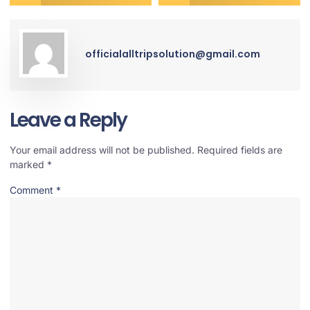
officialalltripsolution@gmail.com
Leave a Reply
Your email address will not be published.
Required fields are
marked
*
Comment
*