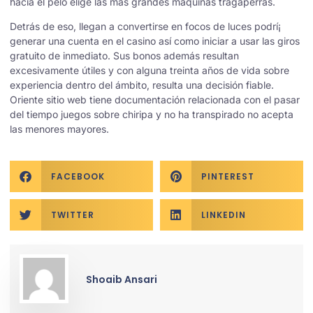
hacia el pelo elige las más grandes máquinas tragaperras.
Detrás de eso, llegan a convertirse en focos de luces podrí¡
generar una cuenta en el casino así­ como iniciar a usar las giros
gratuito de inmediato. Sus bonos además resultan
excesivamente útiles y con alguna treinta años de vida sobre
experiencia dentro del ámbito, resulta una decisión fiable.
Oriente sitio web tiene documentación relacionada con el pasar
del tiempo juegos sobre chiripa y no ha transpirado no acepta
las menores mayores.
FACEBOOK
PINTEREST
TWITTER
LINKEDIN
Shoaib Ansari