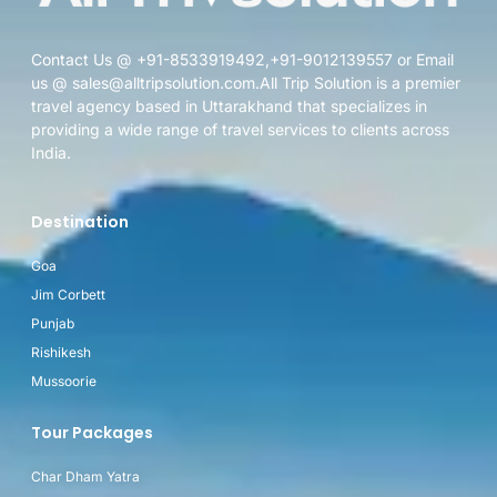
Contact Us @ +91-8533919492,+91-9012139557 or Email
us @ sales@alltripsolution.com.All Trip Solution is a premier
travel agency based in Uttarakhand that specializes in
providing a wide range of travel services to clients across
India.
Destination
Goa
Jim Corbett
Punjab
Rishikesh
Mussoorie
Tour Packages
Char Dham Yatra