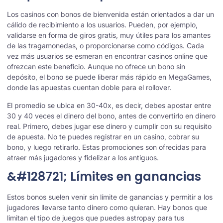
Los casinos con bonos de bienvenida están orientados a dar un
cálido de recibimiento a los usuarios. Pueden, por ejemplo,
validarse en forma de giros gratis, muy útiles para los amantes
de las tragamonedas, o proporcionarse como códigos. Cada
vez más usuarios se esmeran en encontrar casinos online que
ofrezcan este beneficio. Aunque no ofrece un bono sin
depósito, el bono se puede liberar más rápido en MegaGames,
donde las apuestas cuentan doble para el rollover.
El promedio se ubica en 30-40x, es decir, debes apostar entre
30 y 40 veces el dinero del bono, antes de convertirlo en dinero
real. Primero, debes jugar ese dinero y cumplir con su requisito
de apuesta. No te puedes registrar en un casino, cobrar su
bono, y luego retirarlo. Estas promociones son ofrecidas para
atraer más jugadores y fidelizar a los antiguos.
&#128721; Límites en ganancias
Estos bonos suelen venir sin límite de ganancias y permitir a los
jugadores llevarse tanto dinero como quieran. Hay bonos que
limitan el tipo de juegos que puedes
astropay para tus