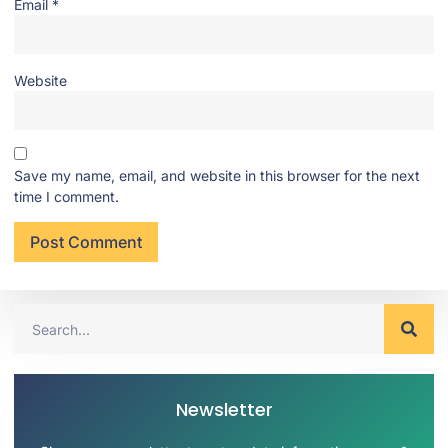
Email
*
Website
Save my name, email, and website in this browser for the next
time I comment.
Newsletter