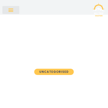
UNCATEGORISED
1 Win: Стратегии для
достижения первой
значимой победы