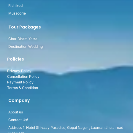
Rishikesh
Mussoorie
Tour Packages
Char Dham Yatra
Destination Wedding
Policies
Privacy Policy
Cancellation Policy
Payment Policy
Terms & Condition
Company
About us
Contact Us!
Address 1: Hotel Shivaay Paradise, Gopal Nagar , Laxman Jhula road