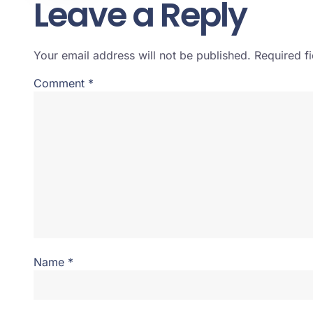
Leave a Reply
Your email address will not be published.
Required f
Comment
*
Name
*