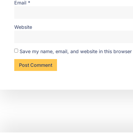
Email
*
Website
Save my name, email, and website in this browser 