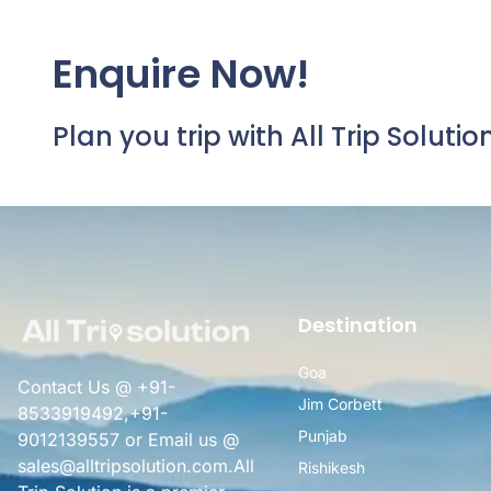
Enquire Now!
Plan you trip with All Trip Solutio
Destination
Goa
Contact Us @ +91-
Jim Corbett
8533919492,+91-
Punjab
9012139557 or Email us @
sales@alltripsolution.com.All
Rishikesh