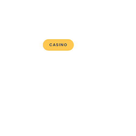
CASINO
arhanelerde 
 Kişisel Veri
Korunuyor?
Shoaib Ansari
May 2, 2025