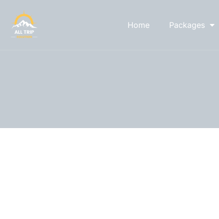
Home
Packages