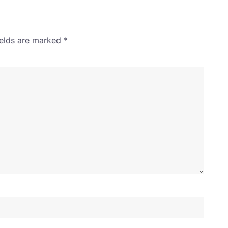
ields are marked
*