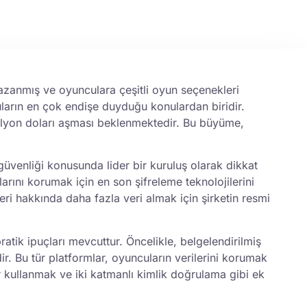
azanmış ve oyunculara çeşitli oyun seçenekleri
ların en çok endişe duyduğu konulardan biridir.
milyon doları aşması beklenmektedir. Bu büyüme,
üvenliği konusunda lider bir kuruluş olarak dikkat
larını korumak için en son şifreleme teknolojilerini
ri hakkında daha fazla veri almak için şirketin
resmi
ratik ipuçları mevcuttur. Öncelikle, belgelendirilmiş
ir. Bu tür platformlar, oyuncuların verilerini korumak
eler kullanmak ve iki katmanlı kimlik doğrulama gibi ek