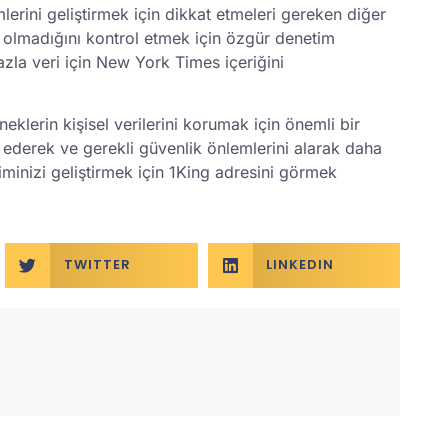
erini geliştirmek için dikkat etmeleri gereken diğer
up olmadığını kontrol etmek için özgür denetim
azla veri için
New York Times
içeriğini
klerin kişisel verilerini korumak için önemli bir
 ederek ve gerekli güvenlik önlemlerini alarak daha
minizi geliştirmek için
1King
adresini görmek
TWITTER
LINKEDIN