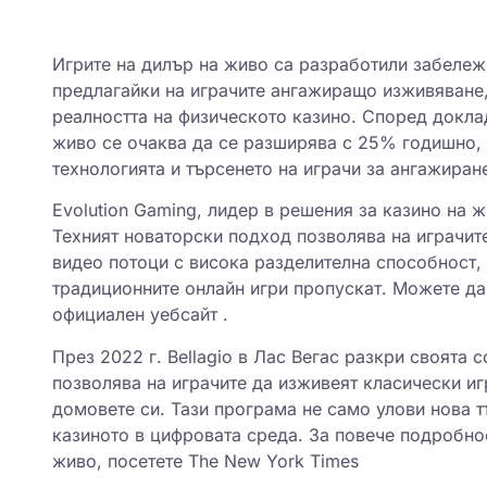
Игрите на дилър на живо са разработили забележ
предлагайки на играчите ангажиращо изживяване, 
реалността на физическото казино. Според доклад 
живо се очаква да се разширява с 25% годишно, 
технологията и търсенето на играчи за ангажиран
Evolution Gaming, лидер в решения за казино на ж
Техният новаторски подход позволява на играчите
видео потоци с висока разделителна способност,
традиционните онлайн игри пропускат. Можете да 
официален уебсайт
.
През 2022 г. Bellagio в Лас Вегас разкри своята
позволява на играчите да изживеят класически игри
домовете си. Тази програма не само улови нова т
казиното в цифровата среда. За повече подробнос
живо, посетете
The New York Times