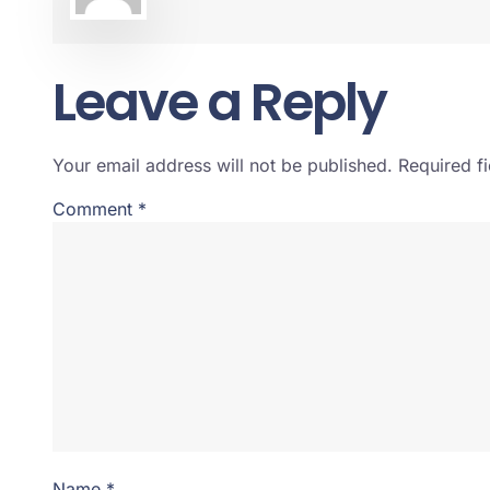
Leave a Reply
Your email address will not be published.
Required f
Comment
*
Name
*