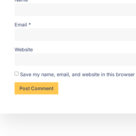
Email
*
Website
Save my name, email, and website in this browser 