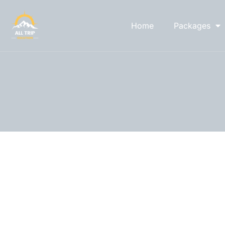
Home
Packages