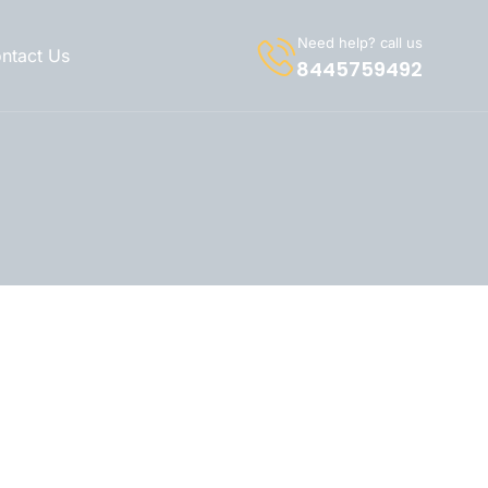
Need help? call us
ntact Us
8445759492