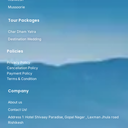
Mussoorie
Tour Packages
Char Dham Yatra
Destination Wedding
Policies
Privacy Policy
Cancellation Policy
Payment Policy
Terms & Condition
Company
About us
Contact Us!
Address 1: Hotel Shivaay Paradise, Gopal Nagar , Laxman Jhula road
Rishikesh