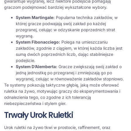
gwarantuje wygranej, lecz niektóre podejścia pomagają
graczom podejmować bardziej wykształcone wybory.
System Martingale:
Popularna technika zakładów, w
której gracze podwajają swój zakład po każdej
przegranej, celując w odzyskanie poprzednich strat
wygraną.
System Fibonacciego:
Polega na umieszczaniu
zakładów, zgodnie z ciągiem, w której każda liczba jest
sumą dwóch poprzednich liczb, dając stabilniejsze
podejście.
System D’Alemberta:
Gracze zwiększają swój zakład o
jedną jednostkę po przegranej i zmniejszają go po
wygranej, celując w równoważenie zakładów stopniowo.
Te systemy pokazują taktyczne głębię, jaką może oferować
ruletka na żywo, motywując graczy do eksperymentowania i
odnalezienia tego, co zgodne z ich tolerancją
niebezpieczeństwa i stylem gier.
Trwały Urok Ruletki
Urok ruletki na żywo tkwi w prostocie, raffinement, oraz