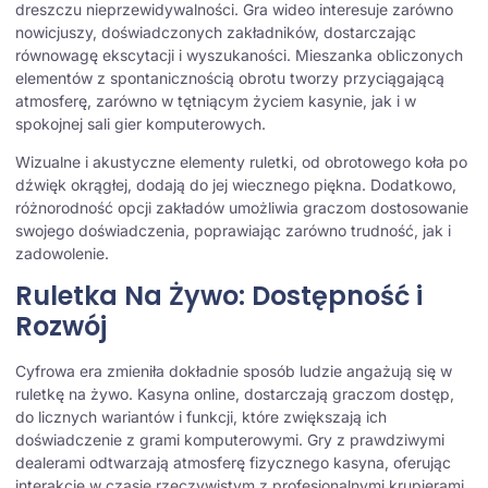
dreszczu nieprzewidywalności. Gra wideo interesuje zarówno
nowicjuszy, doświadczonych zakładników, dostarczając
równowagę ekscytacji i wyszukaności. Mieszanka obliczonych
elementów z spontanicznością obrotu tworzy przyciągającą
atmosferę, zarówno w tętniącym życiem kasynie, jak i w
spokojnej sali gier komputerowych.
Wizualne i akustyczne elementy ruletki, od obrotowego koła po
dźwięk okrągłej, dodają do jej wiecznego piękna. Dodatkowo,
różnorodność opcji zakładów umożliwia graczom dostosowanie
swojego doświadczenia, poprawiając zarówno trudność, jak i
zadowolenie.
Ruletka Na Żywo: Dostępność i
Rozwój
Cyfrowa era zmieniła dokładnie sposób ludzie angażują się w
ruletkę na żywo. Kasyna online, dostarczają graczom dostęp,
do licznych wariantów i funkcji, które zwiększają ich
doświadczenie z grami komputerowymi. Gry z prawdziwymi
dealerami odtwarzają atmosferę fizycznego kasyna, oferując
interakcję w czasie rzeczywistym z profesjonalnymi krupierami.