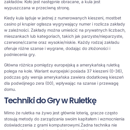
zakładów. Koło jest następnie obracane, a kula jest
wypuszczana w przeciwną stronę.
Kiedy kula ląduje w jednej z numerowanych kieszeni,
mostbet
casino pl
krupier ogłasza wygrywający numer i rozlicza zakłady
w zależności. Zakłady można umieścić na prywatnych liczbach,
mieszankach lub kategoriach, takich jak parzyste/nieparzyste,
czerwone/czarne oraz wysokie/niskie. Każdy rodzaj zakładu
oferuje różne szanse i wygrane, dodając do złożoności i
podniecenia gry.
Główna różnica pomiędzy europejską a amerykańską ruletką
polega na kole. Wariant europejski posiada 37 kieszeni (0-36),
podczas gdy wersja amerykańska zawiera dodatkową kieszeń
dla podwójnego zera (00), wpływając na szanse i przewagę
domu.
Techniki do Gry w Ruletkę
Mimo że ruletka na żywo jest głównie loterią, gracze często
stosują metody do zarządzania swoim kapitałem i wzmocnienia
doświadczenia z grami komputerowymi.Żadna technika nie