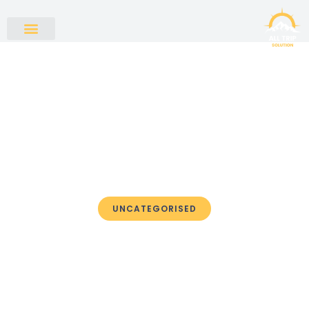
UNCATEGORISED
Intrygujący Świat
Ruletki: Kompleksowy
Przewodnik