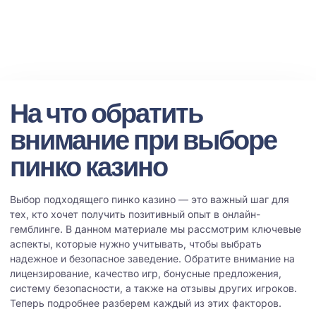
Shoaib Ansari
March 12, 2026
На что обратить
внимание при выборе
пинко казино
Выбор подходящего пинко казино — это важный шаг для
тех, кто хочет получить позитивный опыт в онлайн-
гемблинге. В данном материале мы рассмотрим ключевые
аспекты, которые нужно учитывать, чтобы выбрать
надежное и безопасное заведение. Обратите внимание на
лицензирование, качество игр, бонусные предложения,
систему безопасности, а также на отзывы других игроков.
Теперь подробнее разберем каждый из этих факторов.