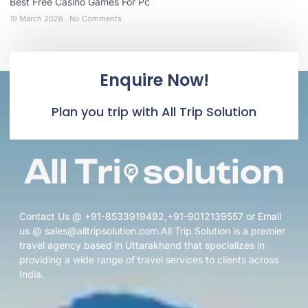
Best Free Casino Games For Pc
19 March 2026
No Comments
Enquire Now!
Plan you trip with All Trip Solution
Contact Us @ +91-8533919492,+91-9012139557 or Email
us @ sales@alltripsolution.com.All Trip Solution is a premier
travel agency based in Uttarakhand that specializes in
providing a wide range of travel services to clients across
India.