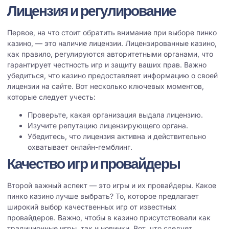
Лицензия и регулирование
Первое, на что стоит обратить внимание при выборе пинко
казино, — это наличие лицензии. Лицензированные казино,
как правило, регулируются авторитетными органами, что
гарантирует честность игр и защиту ваших прав. Важно
убедиться, что казино предоставляет информацию о своей
лицензии на сайте. Вот несколько ключевых моментов,
которые следует учесть:
Проверьте, какая организация выдала лицензию.
Изучите репутацию лицензирующего органа.
Убедитесь, что лицензия активна и действительно
охватывает онлайн-гемблинг.
Качество игр и провайдеры
Второй важный аспект — это игры и их провайдеры. Какое
пинко казино лучше выбрать? То, которое предлагает
широкий выбор качественных игр от известных
провайдеров. Важно, чтобы в казино присутствовали как
традиционные игры, так и новинки. Вот, что следует