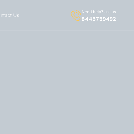
Need help? call us
ntact Us
8445759492